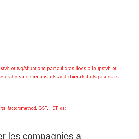
vh-et-tvq/situations-particulieres-liees-a-la-tpstvh-et-
seurs-hors-quebec-inscrits-au-fichier-de-la-tvq-dans-le-
rts
,
factorsmethod
,
GST
,
HST
,
qst
er les compagnies a