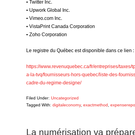
• Twitter Inc.
• Upwork Global Inc.
• Vimeo.com Inc.
• VistaPrint Canada Corporation
• Zoho Corporation
Le registre du Québec est disponible dans ce lien :
https://www.revenuquebec.ca/fr/entreprises/taxes/tpst
a-la-tvq/fournisseurs-hors-quebec/liste-des-fournis
cadre-du-regime-designe/
Filed Under:
Uncategorized
Tagged With:
digitaleconomy
,
exactmethod
,
expenserepo
La numérisation va prépar