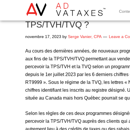
Cont
Nuages à l’horizon touchan
TPS/TVH/TVQ ?
novembre 17, 2023
by
Serge Vanier, CPA
Leave a C
Au cours des dernières années, de nouveaux progra
aux fins de la TPS/TVH/TVQ permettant aux vende
percevoir la TPS/TVH et la TVQ selon un programme
depuis le 1er juillet 2023 par les 6 derniers chi
RT9999 ». Sous le régime de la TVQ, les lettres « 
chiffres identifiant les inscrits au registre désign
située au Canada mais hors Québec pourrait se qual
Selon les règles de ces deux programmes désignés,
percevoir la TPS/TVH/TVQ auprès des clients qui a
autrement lieu à des crédits de taxes ou des rabais 