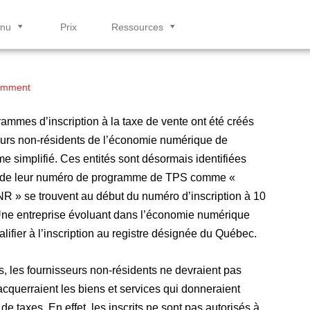
enu
Prix
Ressources
t la méthode des facteurs en
omment
mmes d’inscription à la taxe de vente ont été créés
urs non-résidents de l’économie numérique de
 simplifié. Ces entités sont désormais identifiées
ffres de leur numéro de programme de TPS comme «
NR » se trouvent au début du numéro d’inscription à 10
é. Une entreprise évoluant dans l’économie numérique
ifier à l’inscription au registre désignée du Québec.
 les fournisseurs non-résidents ne devraient pas
cquerraient les biens et services qui donneraient
de taxes. En effet, les inscrits ne sont pas autorisés à